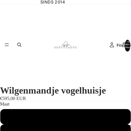
SINDS 2014
Totaal aa
Home
artikelen 
winkelwa
0
Wilgenmandje vogelhuisje
€595,00 EUR
Maat
Standaardmaat
Wilgencolle