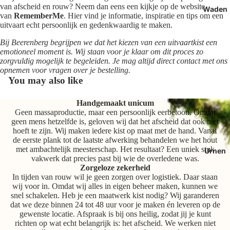
van afscheid en rouw? Neem dan eens een kijkje op de website
Waden
van
RememberMe
. Hier vind je informatie, inspiratie en tips om een
uitvaart echt persoonlijk en gedenkwaardig te maken.
Bij Beerenberg begrijpen we dat het kiezen van een uitvaartkist een
emotioneel moment is. Wij staan voor je klaar om dit proces zo
zorgvuldig mogelijk te begeleiden. Je mag altijd direct contact met ons
opnemen voor vragen over je bestelling.
You may also like
Handgemaakt unicum
Geen massaproductie, maar een persoonlijk eerbetoon. Omdat
geen mens hetzelfde is, geloven wij dat het afscheid dat ook niet
hoeft te zijn. Wij maken iedere kist op maat met de hand. Vanaf
de eerste plank tot de laatste afwerking behandelen we het hout
met ambachtelijk meesterschap. Het resultaat? Een uniek stuk
Urnen
vakwerk dat precies past bij wie de overledene was.
Zorgeloze zekerheid
In tijden van rouw wil je geen zorgen over logistiek. Daar staan
wij voor in. Omdat wij alles in eigen beheer maken, kunnen we
snel schakelen. Heb je een maatwerk kist nodig? Wij garanderen
dat we deze binnen 24 tot 48 uur voor je maken én leveren op de
gewenste locatie. Afspraak is bij ons heilig, zodat jij je kunt
richten op wat echt belangrijk is: het afscheid. We werken niet