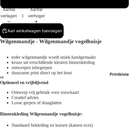
Buitenmaat 1x
Aantal
Aantal
verlagen
verhogen
Aan winkelwagen toevoegen
Wilgenmandje - Wilgenmandje vogelhuisje
teder wilgenmandje wordt uniek handgemaakt
keuze uit verschillende kleuren binnenkleding
ontwerpen inbegrepen
duurzame print direct op het hout
Printkist
Optioneel en vrijblijvend
Afbeelding
Afbeelding
Afbeelding
Ontwerp vrij gebruik voor rouwkaart
openen
openen
openen
Creatief advies
in
in
in
Losse grepen of draaglatten
volledig
volledig
volledig
scherm
scherm
scherm
Binnenkleding Wilgenmandje vogelhuisje:
Standaard bekleding en kussen (k
atoen ecru)