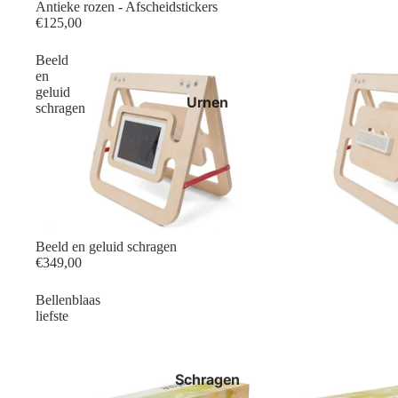
Antieke rozen - Afscheidstickers
€125,00
Beeld
en
geluid
Urnen
schragen
Beeld en geluid schragen
€349,00
Bellenblaas
liefste
Schragen