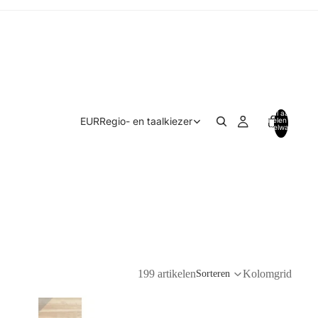
Totaal aantal
EUR
Regio- en taalkiezer
artikelen in
winkelwagen:
0
199 artikelen
Kolomgrid
Sorteren