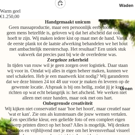
Waden
Warm geel
€1.250,00
Handgemaakt unicum
Geen massaproductie, maar een persoonlijk eerbetoon. Omdat
geen mens hetzelfde is, geloven wij dat het afscheid dat ook niet
hoeft te zijn. Wij maken iedere kist op maat met de hand. Vanaf
de eerste plank tot de laatste afwerking behandelen we het hout
met ambachtelijk meesterschap. Het resultaat? Een uniek stuk
vakwerk dat precies past bij wie de overledene was.
Zorgeloze zekerheid
In tijden van rouw wil je geen zorgen over logistiek. Daar staan
wij voor in. Omdat wij alles in eigen beheer maken, kunnen we
snel schakelen. Heb je een maatwerk kist nodig? Wij garanderen
dat we deze binnen 24 tot 48 uur voor je maken én leveren op de
gewenste locatie. Afspraak is bij ons heilig, zodat jij je kunt
Urnen
richten op wat echt belangrijk is: het afscheid. We werken niet
alleen met onze handen, maar ook met ons hart.
Onbegrensde creativiteit
Wij kijken niet conservatief naar 'hoe het hoort', maar creatief naar
'wat er kan'. Zie ons als kunstenaars die jouw wensen vertalen.
Een specifieke kleur, een geliefde foto of een compleet eigen
ontwerp printen direct op het hout? Alles is mogelijk. Wij denken
kosteloos en vrijblijvend met je mee om het levensverhaal visueel