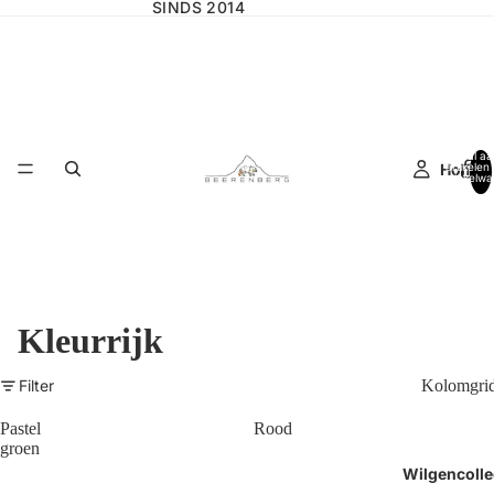
SINDS 2014
Totaal aa
Home
artikelen 
winkelwa
0
Kleurrijk
Filter
Kolomgri
Pastel
Rood
groen
Wilgencolle