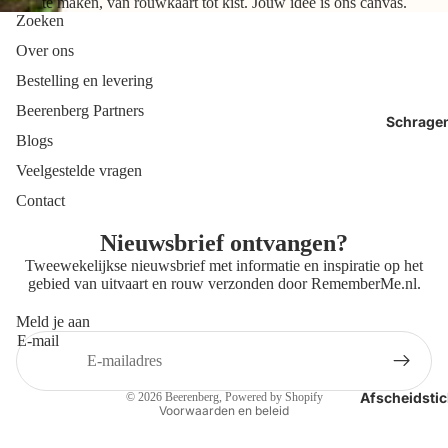
te maken, van rouwkaart tot kist. Jouw idee is ons canvas.
Zoeken
Over ons
Bestelling en levering
Beerenberg Partners
Schrage
Blogs
Veelgestelde vragen
Contact
Nieuwsbrief ontvangen?
Tweewekelijkse nieuwsbrief met informatie en inspiratie op het
gebied van uitvaart en rouw verzonden door
RememberMe.nl
.
Meld je aan
E-mail
Privacybeleid
Contactgegevens
Afscheidstic
© 2026
Beerenberg
, Powered by Shopify
Voorwaarden en beleid