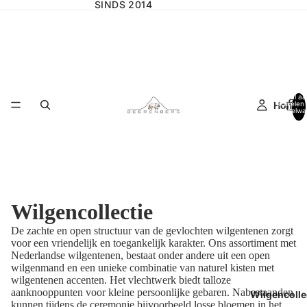
SINDS 2014
Totaal aa
Home
artikelen 
winkelwa
0
Wilgencollectie
De zachte en open structuur van de gevlochten
wilgentenen zorgt
voor een vriendelijk en toegankelijk karakter. Ons assortiment met
Nederlandse wilgentenen,
bestaat onder andere uit een open
wilgenmand en een unieke combinatie van naturel kisten met
wilgentenen accenten. Het vlechtwerk biedt talloze
aanknooppunten
voor kleine persoonlijke gebaren.
Nabestaanden
Wilgencolle
kunnen tijdens de ceremonie bijvoorbeeld losse bloemen in het