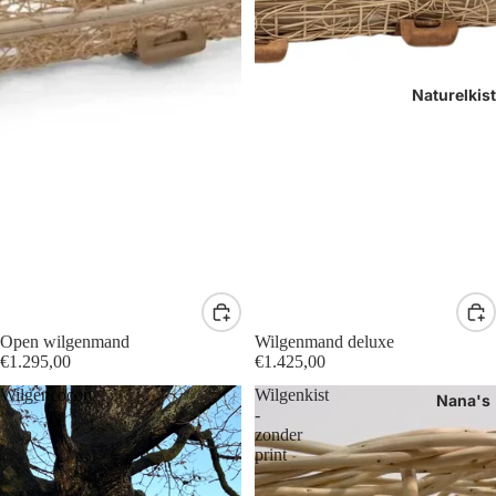
Naturelkis
Open wilgenmand
Wilgenmand deluxe
€1.295,00
€1.425,00
Wilgencocon
Wilgenkist
Nana's
-
zonder
print