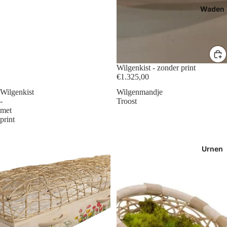
Waden
Wilgenkist - zonder print
€1.325,00
Wilgenkist
Wilgenmandje
-
Troost
met
print
Urnen