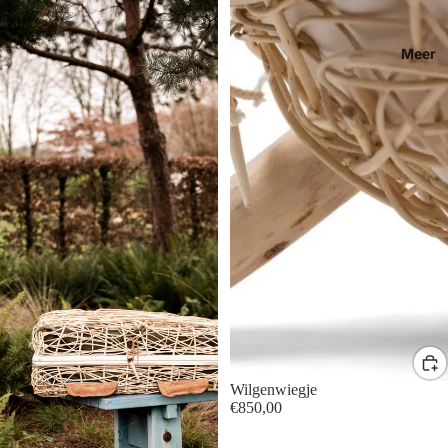
Meer
Wilgenwiegje
€850,00