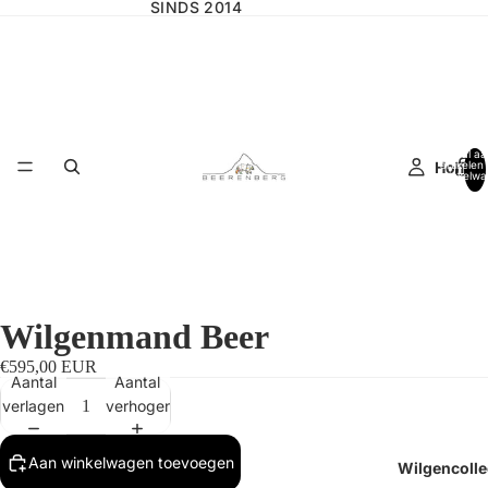
SINDS 2014
Totaal aa
Home
artikelen 
winkelwa
0
Wilgenmand Beer
€595,00 EUR
Aantal
Aantal
verlagen
verhogen
Aan winkelwagen toevoegen
Wilgencolle