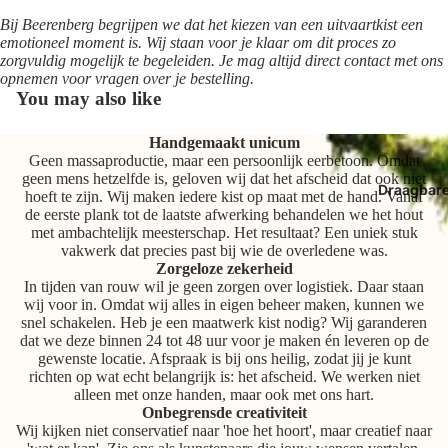
Bij Beerenberg begrijpen we dat het kiezen van een uitvaartkist een
emotioneel moment is. Wij staan voor je klaar om dit proces zo
zorgvuldig mogelijk te begeleiden. Je mag altijd direct contact met ons
opnemen voor vragen over je bestelling.
You may also like
Handgemaakt unicum
Geen massaproductie, maar een persoonlijk eerbetoon. Omdat
geen mens hetzelfde is, geloven wij dat het afscheid dat ook niet
Draagbar
hoeft te zijn. Wij maken iedere kist op maat met de hand. Vanaf
de eerste plank tot de laatste afwerking behandelen we het hout
met ambachtelijk meesterschap. Het resultaat? Een uniek stuk
vakwerk dat precies past bij wie de overledene was.
Zorgeloze zekerheid
In tijden van rouw wil je geen zorgen over logistiek. Daar staan
wij voor in. Omdat wij alles in eigen beheer maken, kunnen we
snel schakelen. Heb je een maatwerk kist nodig? Wij garanderen
dat we deze binnen 24 tot 48 uur voor je maken én leveren op de
gewenste locatie. Afspraak is bij ons heilig, zodat jij je kunt
richten op wat echt belangrijk is: het afscheid. We werken niet
alleen met onze handen, maar ook met ons hart.
Onbegrensde creativiteit
Wij kijken niet conservatief naar 'hoe het hoort', maar creatief naar