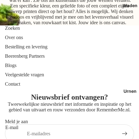
'wat er kan'. Zie ons als kunstenaars die jouw wensen vertalen.
Waden
Een specifieke kleur, een geliefde foto of een compleet eigen
ontwerp printen direct op het hout? Alles is mogelijk. Wij denken
kosteloos en vrijblijvend met je mee om het levensverhaal visueel
te maken, van rouwkaart tot kist. Jouw idee is ons canvas.
Zoeken
Over ons
Bestelling en levering
Beerenberg Partners
Blogs
Veelgestelde vragen
Contact
Urnen
Nieuwsbrief ontvangen?
Tweewekelijkse nieuwsbrief met informatie en inspiratie op het
gebied van uitvaart en rouw verzonden door
RememberMe.nl
.
Meld je aan
E-mail
Privacybeleid
Contactgegevens