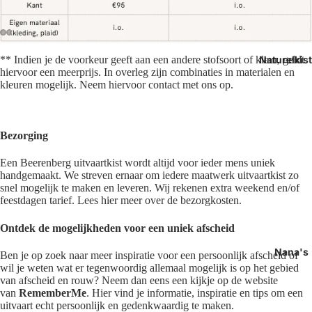
Afbeelding
Afbeelding
Afbeelding
Afbeelding
Afbeelding
Afbeelding
Naturelkis
** Indien je de voorkeur geeft aan een andere stofsoort of kleur, geldt
openen
openen
openen
openen
openen
openen
hiervoor een meerprijs. In overleg zijn combinaties in materialen en
kleuren mogelijk. Neem hiervoor contact met ons op.
in
in
in
in
in
in
volledig
volledig
volledig
volledig
volledig
volledig
scherm
scherm
scherm
scherm
scherm
scherm
Bezorging
Een Beerenberg uitvaartkist wordt altijd voor ieder mens uniek
handgemaakt. We streven ernaar om iedere maatwerk uitvaartkist zo
snel mogelijk te maken en leveren. Wij rekenen extra weekend en/of
feestdagen tarief. Lees hier meer over de bezorgkosten.
Ontdek de mogelijkheden voor een uniek afscheid
Nana's
Ben je op zoek naar meer inspiratie voor een persoonlijk afscheid of
wil je weten wat er tegenwoordig allemaal mogelijk is op het gebied
van afscheid en rouw? Neem dan eens een kijkje op de website
van
RememberMe
. Hier vind je informatie, inspiratie en tips om een
uitvaart echt persoonlijk en gedenkwaardig te maken.