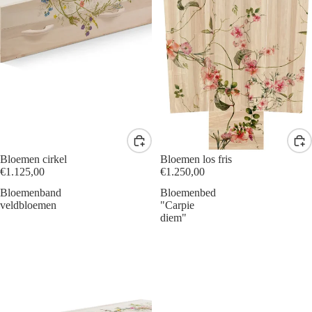
Bloemen cirkel
Bloemen los fris
€1.125,00
€1.250,00
Bloemenband
Bloemenbed
veldbloemen
"Carpie
diem"