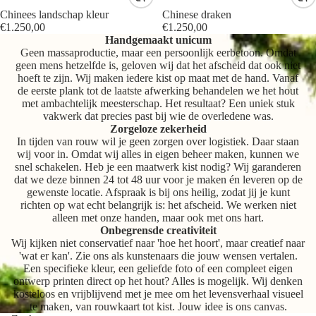
Chinees landschap kleur
Chinese draken
€1.250,00
€1.250,00
Handgemaakt unicum
Geen massaproductie, maar een persoonlijk eerbetoon. Omdat
geen mens hetzelfde is, geloven wij dat het afscheid dat ook niet
hoeft te zijn. Wij maken iedere kist op maat met de hand. Vanaf
de eerste plank tot de laatste afwerking behandelen we het hout
met ambachtelijk meesterschap. Het resultaat? Een uniek stuk
vakwerk dat precies past bij wie de overledene was.
Zorgeloze zekerheid
In tijden van rouw wil je geen zorgen over logistiek. Daar staan
wij voor in. Omdat wij alles in eigen beheer maken, kunnen we
snel schakelen. Heb je een maatwerk kist nodig? Wij garanderen
dat we deze binnen 24 tot 48 uur voor je maken én leveren op de
gewenste locatie. Afspraak is bij ons heilig, zodat jij je kunt
richten op wat echt belangrijk is: het afscheid. We werken niet
alleen met onze handen, maar ook met ons hart.
Onbegrensde creativiteit
Wij kijken niet conservatief naar 'hoe het hoort', maar creatief naar
'wat er kan'. Zie ons als kunstenaars die jouw wensen vertalen.
Een specifieke kleur, een geliefde foto of een compleet eigen
ontwerp printen direct op het hout? Alles is mogelijk. Wij denken
kosteloos en vrijblijvend met je mee om het levensverhaal visueel
te maken, van rouwkaart tot kist. Jouw idee is ons canvas.