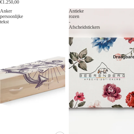
€1.250,00
Anker
Antieke
persoonlijke
rozen
tekst
-
Afscheidstickers
Draagbar