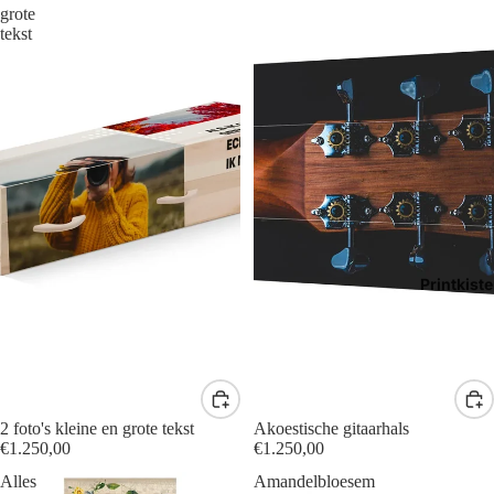
grote
tekst
Printkist
2 foto's kleine en grote tekst
Akoestische gitaarhals
€1.250,00
€1.250,00
Alles
Amandelbloesem