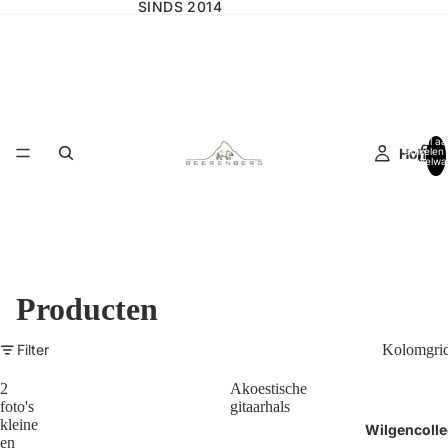
SINDS 2014
Totaal aa
Home
artikelen 
winkelwa
0
Producten
Filter
Kolomgri
2
Akoestische
foto's
gitaarhals
kleine
Wilgencolle
en