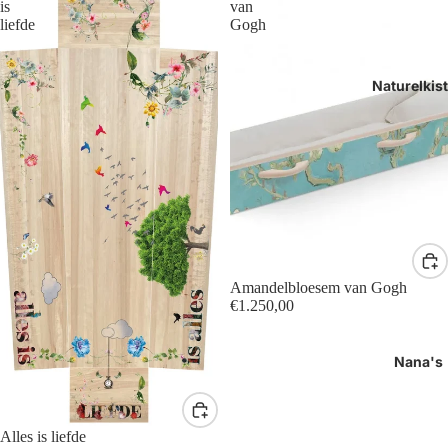
is
van
liefde
Gogh
Naturelkis
Amandelbloesem van Gogh
€1.250,00
Nana's
Alles is liefde